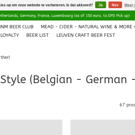
kies op om onze website te verbeteren. Is dat akkoord?
Ja
Nee
Meer 
 Netherlands, Germany, France, Luxembourg (as of 150 euro, to DPD Pick up)
HNM BEER CLUB
MEAD - CIDER - NATURAL WINE & MORE
LOYALTY
BEER LIST
LEUVEN CRAFT BEER FEST
ther)
 Style (Belgian - German 
67 pro