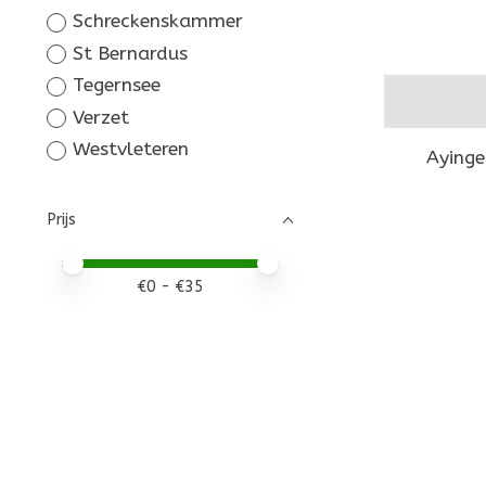
Schreckenskammer
St Bernardus
Tegernsee
Verzet
Westvleteren
Ayinge
Prijs
Minimale prijswaarde
Price maximum value
€
0
- €
35