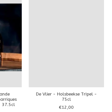
rande
De Vlier - Holsbeekse Tripel -
arriques
75cl
 37.5cl
€12,00