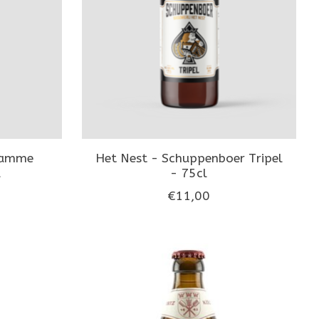
 Lamme
Het Nest - Schuppenboer Tripel
l
- 75cl
€11,00