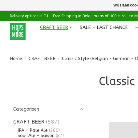
Wij slaan coo
Delivery options in EU - Free Shipping in Belgium (as of 100 euro), to
CRAFT BEER
SALE - LAST CHANCE
Home
/
CRAFT BEER
/
Classic Style (Belgian - German - O
Classic
Categorieën
CRAFT BEER
(587)
IPA - Pale Ale
(260)
Sour Ale - Saison
(87)