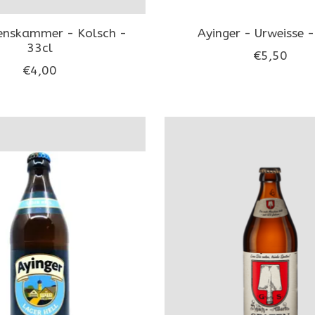
enskammer - Kolsch -
Ayinger - Urweisse -
33cl
€5,50
€4,00