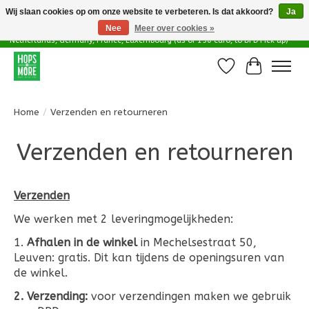
Wij slaan cookies op om onze website te verbeteren. Is dat akkoord?
Ja
Nee
Meer over cookies »
Delivery options in EU - Free Shipping in Belgium (as of 100 euro), to
Netherlands, Germany, France, Luxembourg (as of 150 euro, to DPD Pick up)
Verlanglijst
Winkelwa
Home
/
Verzenden en retourneren
Verzenden en retourneren
Verzenden
We werken met 2 leveringmogelijkheden:
1.
Afhalen in de winkel
in Mechelsestraat 50,
Leuven: gratis. Dit kan tijdens de openingsuren van
de winkel.
2. Verzending:
voor verzendingen maken we gebruik