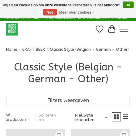
Wij slaan cookies op om onze website te verbeteren. Is dat akkoord?
Ja
Nee
Meer over cookies »
Delivery options in EU - Free Shipping in Belgium (as of 100 euro), to
Netherlands, Germany, France, Luxembourg (as of 150 euro, to DPD Pick up)
Verlanglijst
Winkelwa
Home
/
CRAFT BEER
/
Classic Style (Belgian - German - Other)
Classic Style (Belgian -
German - Other)
Filters weergeven
66
Sorteren
Nieuwste
producten
op
producten