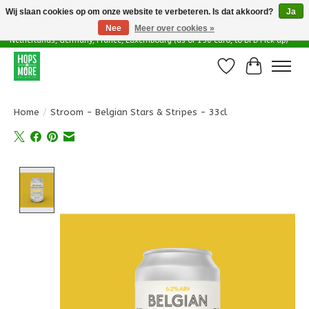
Wij slaan cookies op om onze website te verbeteren. Is dat akkoord?
Ja
Nee
Meer over cookies »
Delivery options in EU - Free Shipping in Belgium (as of 100 euro), to
Netherlands, Germany, France, Luxembourg (as of 150 euro, to DPD Pick up)
Verlanglijst
Winkelwa
Home
/
Stroom - Belgian Stars & Stripes - 33cl
Product image slideshow Items