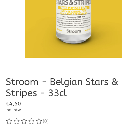
Stroom - Belgian Stars &
Stripes - 33cl
€4,50
Incl. btw
(0)
De beoordeling van dit product is
0
van de 5